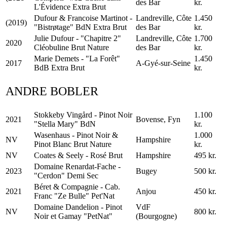
des Bar
kr.
L'Évidence Extra Brut
Dufour & Francoise Martinot -
Landreville, Côte
1.450
(2019)
"Bistrøtage" BdN Extra Brut
des Bar
kr.
Julie Dufour - "Chapitre 2"
Landreville, Côte
1.700
2020
Cléobuline Brut Nature
des Bar
kr.
Marie Demets - "La Forêt"
1.450
2017
A-Gyé-sur-Seine
BdB Extra Brut
kr.
ANDRE BOBLER
Stokkeby Vingård - Pinot Noir
1.100
2021
Bovense, Fyn
"Stella Mary" BdN
kr.
Wasenhaus - Pinot Noir &
1.000
NV
Hampshire
Pinot Blanc Brut Nature
kr.
NV
Coates & Seely - Rosé Brut
Hampshire
495 kr.
Domaine Renardat-Fache -
2023
Bugey
500 kr.
"Cerdon" Demi Sec
Béret & Compagnie - Cab.
2021
Anjou
450 kr.
Franc "Ze Bulle" Pet'Nat
Domaine Dandelion - Pinot
VdF
NV
800 kr.
Noir et Gamay "PetNat"
(Bourgogne)