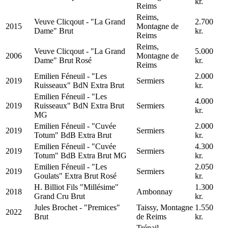
kr.
Reims
Reims,
Veuve Clicqout - "La Grand
2.700
2015
Montagne de
Dame" Brut
kr.
Reims
Reims,
Veuve Clicqout - "La Grand
5.000
2006
Montagne de
Dame" Brut Rosé
kr.
Reims
Emilien Féneuil - "Les
2.000
2019
Sermiers
Ruisseaux" BdN Extra Brut
kr.
Emilien Féneuil - "Les
4.000
2019
Ruisseaux" BdN Extra Brut
Sermiers
kr.
MG
Emilien Féneuil - "Cuvée
2.000
2019
Sermiers
Totum" BdB Extra Brut
kr.
Emilien Féneuil - "Cuvée
4.300
2019
Sermiers
Totum" BdB Extra Brut MG
kr.
Emilien Féneuil - "Les
2.050
2019
Sermiers
Goulats" Extra Brut Rosé
kr.
H. Billiot Fils "Millésime"
1.300
2018
Ambonnay
Grand Cru Brut
kr.
Jules Brochet - "Premices"
Taissy, Montagne
1.550
2022
Brut
de Reims
kr.
Trépail,