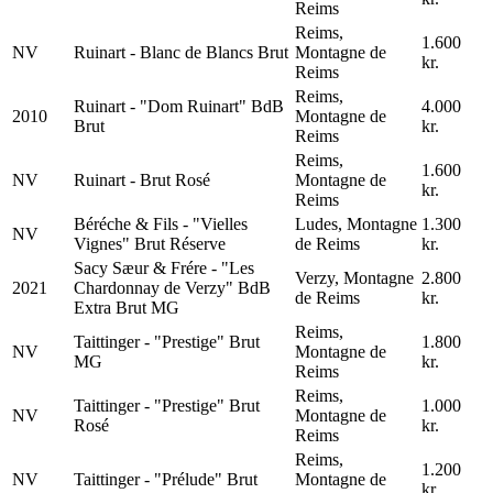
Reims
Reims,
1.600
NV
Ruinart - Blanc de Blancs Brut
Montagne de
kr.
Reims
Reims,
Ruinart - "Dom Ruinart" BdB
4.000
2010
Montagne de
Brut
kr.
Reims
Reims,
1.600
NV
Ruinart - Brut Rosé
Montagne de
kr.
Reims
Béréche & Fils - "Vielles
Ludes, Montagne
1.300
NV
Vignes" Brut Réserve
de Reims
kr.
Sacy Sæur & Frére - "Les
Verzy, Montagne
2.800
2021
Chardonnay de Verzy" BdB
de Reims
kr.
Extra Brut MG
Reims,
Taittinger - "Prestige" Brut
1.800
NV
Montagne de
MG
kr.
Reims
Reims,
Taittinger - "Prestige" Brut
1.000
NV
Montagne de
Rosé
kr.
Reims
Reims,
1.200
NV
Taittinger - "Prélude" Brut
Montagne de
kr.