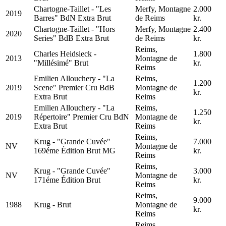
Chartogne-Taillet - "Les
Merfy, Montagne
2.000
2019
Barres" BdN Extra Brut
de Reims
kr.
Chartogne-Taillet - "Hors
Merfy, Montagne
2.400
2020
Series" BdB Extra Brut
de Reims
kr.
Reims,
Charles Heidsieck -
1.800
2013
Montagne de
"Millésimé" Brut
kr.
Reims
Emilien Allouchery - "La
Reims,
1.200
2019
Scene" Premier Cru BdB
Montagne de
kr.
Extra Brut
Reims
Emilien Allouchery - "La
Reims,
1.250
2019
Répertoire" Premier Cru BdN
Montagne de
kr.
Extra Brut
Reims
Reims,
Krug - "Grande Cuvée"
7.000
NV
Montagne de
169éme Édition Brut MG
kr.
Reims
Reims,
Krug - "Grande Cuvée"
3.000
NV
Montagne de
171éme Édition Brut
kr.
Reims
Reims,
9.000
1988
Krug - Brut
Montagne de
kr.
Reims
Reims,