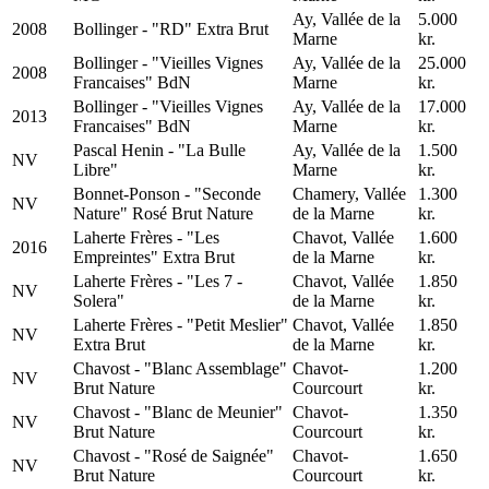
Ay, Vallée de la
5.000
2008
Bollinger - "RD" Extra Brut
Marne
kr.
Bollinger - "Vieilles Vignes
Ay, Vallée de la
25.000
2008
Francaises" BdN
Marne
kr.
Bollinger - "Vieilles Vignes
Ay, Vallée de la
17.000
2013
Francaises" BdN
Marne
kr.
Pascal Henin - "La Bulle
Ay, Vallée de la
1.500
NV
Libre"
Marne
kr.
Bonnet-Ponson - "Seconde
Chamery, Vallée
1.300
NV
Nature" Rosé Brut Nature
de la Marne
kr.
Laherte Frères - "Les
Chavot, Vallée
1.600
2016
Empreintes" Extra Brut
de la Marne
kr.
Laherte Frères - "Les 7 -
Chavot, Vallée
1.850
NV
Solera"
de la Marne
kr.
Laherte Frères - "Petit Meslier"
Chavot, Vallée
1.850
NV
Extra Brut
de la Marne
kr.
Chavost - "Blanc Assemblage"
Chavot-
1.200
NV
Brut Nature
Courcourt
kr.
Chavost - "Blanc de Meunier"
Chavot-
1.350
NV
Brut Nature
Courcourt
kr.
Chavost - "Rosé de Saignée"
Chavot-
1.650
NV
Brut Nature
Courcourt
kr.