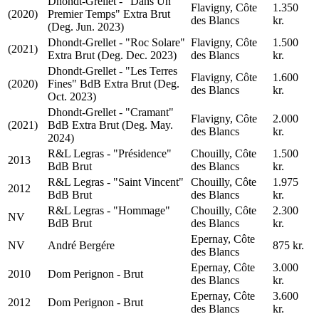
Dhondt-Grellet - "Dans Un
Flavigny, Côte
1.350
(2020)
Premier Temps" Extra Brut
des Blancs
kr.
(Deg. Jun. 2023)
Dhondt-Grellet - "Roc Solare"
Flavigny, Côte
1.500
(2021)
Extra Brut (Deg. Dec. 2023)
des Blancs
kr.
Dhondt-Grellet - "Les Terres
Flavigny, Côte
1.600
(2020)
Fines" BdB Extra Brut (Deg.
des Blancs
kr.
Oct. 2023)
Dhondt-Grellet - "Cramant"
Flavigny, Côte
2.000
(2021)
BdB Extra Brut (Deg. May.
des Blancs
kr.
2024)
R&L Legras - "Présidence"
Chouilly, Côte
1.500
2013
BdB Brut
des Blancs
kr.
R&L Legras - "Saint Vincent"
Chouilly, Côte
1.975
2012
BdB Brut
des Blancs
kr.
R&L Legras - "Hommage"
Chouilly, Côte
2.300
NV
BdB Brut
des Blancs
kr.
Epernay, Côte
NV
André Bergére
875 kr.
des Blancs
Epernay, Côte
3.000
2010
Dom Perignon - Brut
des Blancs
kr.
Epernay, Côte
3.600
2012
Dom Perignon - Brut
des Blancs
kr.