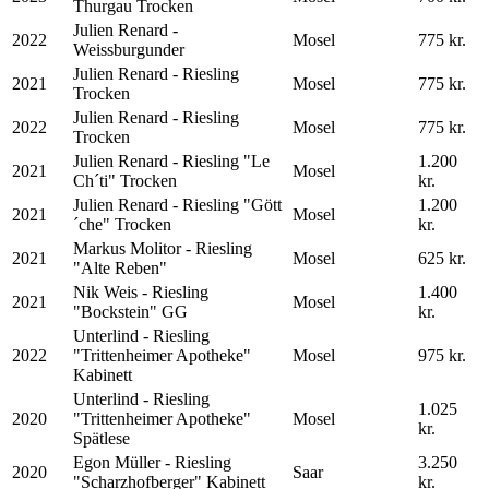
Thurgau Trocken
Julien Renard -
2022
Mosel
775 kr.
Weissburgunder
Julien Renard - Riesling
2021
Mosel
775 kr.
Trocken
Julien Renard - Riesling
2022
Mosel
775 kr.
Trocken
Julien Renard - Riesling "Le
1.200
2021
Mosel
Ch´ti" Trocken
kr.
Julien Renard - Riesling "Gött
1.200
2021
Mosel
´che" Trocken
kr.
Markus Molitor - Riesling
2021
Mosel
625 kr.
"Alte Reben"
Nik Weis - Riesling
1.400
2021
Mosel
"Bockstein" GG
kr.
Unterlind - Riesling
2022
"Trittenheimer Apotheke"
Mosel
975 kr.
Kabinett
Unterlind - Riesling
1.025
2020
"Trittenheimer Apotheke"
Mosel
kr.
Spätlese
Egon Müller - Riesling
3.250
2020
Saar
"Scharzhofberger" Kabinett
kr.