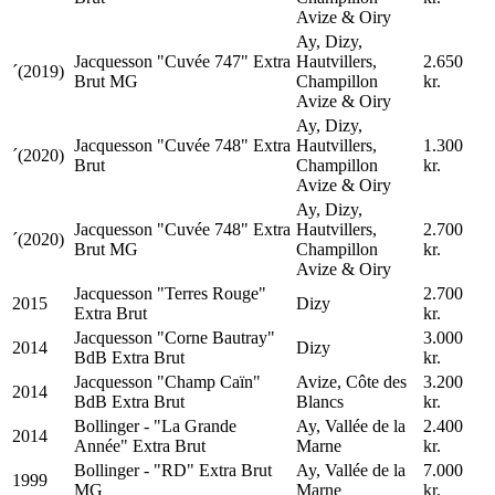
Avize & Oiry
Ay, Dizy,
Jacquesson "Cuvée 747" Extra
Hautvillers,
2.650
´(2019)
Brut MG
Champillon
kr.
Avize & Oiry
Ay, Dizy,
Jacquesson "Cuvée 748" Extra
Hautvillers,
1.300
´(2020)
Brut
Champillon
kr.
Avize & Oiry
Ay, Dizy,
Jacquesson "Cuvée 748" Extra
Hautvillers,
2.700
´(2020)
Brut MG
Champillon
kr.
Avize & Oiry
Jacquesson "Terres Rouge"
2.700
2015
Dizy
Extra Brut
kr.
Jacquesson "Corne Bautray"
3.000
2014
Dizy
BdB Extra Brut
kr.
Jacquesson "Champ Caïn"
Avize, Côte des
3.200
2014
BdB Extra Brut
Blancs
kr.
Bollinger - "La Grande
Ay, Vallée de la
2.400
2014
Année" Extra Brut
Marne
kr.
Bollinger - "RD" Extra Brut
Ay, Vallée de la
7.000
1999
MG
Marne
kr.