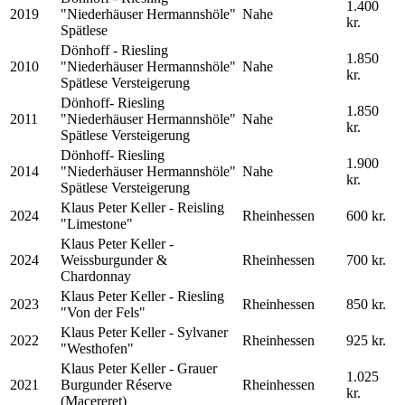
1.400
2019
"Niederhäuser Hermannshöle"
Nahe
kr.
Spätlese
Dönhoff - Riesling
1.850
2010
"Niederhäuser Hermannshöle"
Nahe
kr.
Spätlese Versteigerung
Dönhoff- Riesling
1.850
2011
"Niederhäuser Hermannshöle"
Nahe
kr.
Spätlese Versteigerung
Dönhoff- Riesling
1.900
2014
"Niederhäuser Hermannshöle"
Nahe
kr.
Spätlese Versteigerung
Klaus Peter Keller - Reisling
2024
Rheinhessen
600 kr.
"Limestone"
Klaus Peter Keller -
2024
Weissburgunder &
Rheinhessen
700 kr.
Chardonnay
Klaus Peter Keller - Riesling
2023
Rheinhessen
850 kr.
"Von der Fels"
Klaus Peter Keller - Sylvaner
2022
Rheinhessen
925 kr.
"Westhofen"
Klaus Peter Keller - Grauer
1.025
2021
Burgunder Réserve
Rheinhessen
kr.
(Macereret)