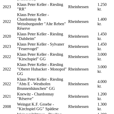
Klaus Peter Keller - Riesling
1.250
2023
Rheinhessen
"RR"
kr.
Klaus Peter Keller -
Chardonnay &
1.400
2022
Rheinhessen
Weissburgunder "Alte Reben"
kr.
Réserve
Klaus Peter Keller - Riesling
1.450
2020
Rheinhessen
"Dalsheim"
kr.
Klaus Peter Keller - Sylvaner
1.450
2023
Rheinhessen
"Feuervogel"
kr.
Klaus Peter Keller - Riesling
3.000
2022
Rheinhessen
"Kirschspiel" GG
kr.
Klaus Peter Keller - Riesling
3.000
2022
"Oberer Hubacker - Monopol"
Rheinhessen
kr.
GG
Klaus Peter Keller - Riesling
4.000
2022
"Abts E - Westhofen
Rheinhessen
kr.
Brunnenhäuschen" GG
Knewitz - Chardonnay
1.200
2021
Rheinhessen
"Réserve"
kr.
Weingut K.F. Groebe -
1.300
2008
Rheinhessen
"Kirchspiel GG" Spätlese
kr.