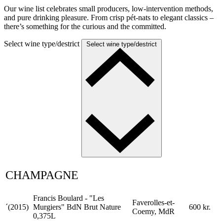
Our wine list celebrates small producers, low-intervention methods,
and pure drinking pleasure. From crisp pét-nats to elegant classics –
there’s something for the curious and the committed.
Select wine type/destrict
Select wine type/destrict
CHAMPAGNE
Francis Boulard - "Les
Faverolles-et-
´(2015)
Murgiers" BdN Brut Nature
600 kr.
Coemy, MdR
0,375L