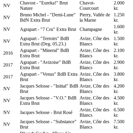
Chavost - "Eureka!" Brut
Chavot-
2.000
NV
Nature
Courcourt
kr.
Bruno Michel - "Demi-Lune"
Pierry, Vallée de
1.250
NV
BdN Extra Brut
la Marne
kr.
1.600
NV
Agrapart - "7 Cru" Extra Brut
Champagne
kr.
Agrapart - "Terroirs" BdB
Avize, Côte des
1.500
NV
Extra Brut (Deg. 05.23.)
Blancs
kr.
Agrapart - "Mineral" BdB
Avize, Côte des
2.100
2016
Extra Brut
Blancs
kr.
Agrapart - "Avizoise" BdB
Avize, Côte des
2.900
2017
Extra Brut
Blancs
kr.
Agrapart - "Venus" BdB Extra
Avize, Côte des
3.800
2017
Brut
Blancs
kr.
Jacques Selosse - "Initial" BdB
Avize, Côte des
4.200
NV
Brut
Blancs
kr.
Jacques Selosse - "V.O." BdB
Avize, Côte des
4.500
NV
Extra Brut
Blancs
kr.
Avize, Côte des
6.500
NV
Jacques Selosse - Brut Rosé
Blancs
kr.
Jacques Selosse - "Substance"
Avize, Côte des
7.500
NV
Brut
Blancs
kr.