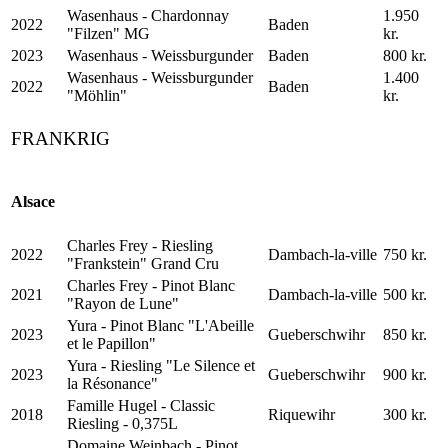
Wasenhaus - Chardonnay
1.950
2022
Baden
"Filzen" MG
kr.
2023
Wasenhaus - Weissburgunder
Baden
800 kr.
Wasenhaus - Weissburgunder
1.400
2022
Baden
"Möhlin"
kr.
FRANKRIG
Alsace
Charles Frey - Riesling
2022
Dambach-la-ville
750 kr.
"Frankstein" Grand Cru
Charles Frey - Pinot Blanc
2021
Dambach-la-ville
500 kr.
"Rayon de Lune"
Yura - Pinot Blanc "L'Abeille
2023
Gueberschwihr
850 kr.
et le Papillon"
Yura - Riesling "Le Silence et
2023
Gueberschwihr
900 kr.
la Résonance"
Famille Hugel - Classic
2018
Riquewihr
300 kr.
Riesling - 0,375L
Domaine Weinbach - Pinot