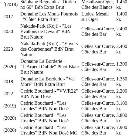
Stéphane Regnault - "Dorien
Mesnil-sur-Oger,
1.450
´(2018)
no 60" Bdb Extra Brut
Côte des Blancs
kr.
Domaine Les Monts Fournois
Ludes, Mesnil
1.400
2017
- "Côte" Extra Brut
sur Oger
kr.
Nakada-Park (Koji) - "Les
Celles-sur-Ource,
2.400
2020
Evallons de Devant" BdN
Côte des Bar
kr.
Brut Nature
Nakada-Park (Koji) - "Envers
Celles-sur-Ource,
2.400
2020
des Courbennes" BdN Brut
Côte des Bar
kr.
Nature
Domaine La Borderie -
Celles-sur-Ource,
1.300
(2020)
"L'Arpent Oublié" Pinot Blanc
Côte des Bar
kr.
Brut Nature
Domaine La Borderie - "Val
Celles-sur-Ource,
1.350
2018
Moré" BdN Extra Brut
Côte des Bar
kr.
Cedric Bouchard - "VV/R22"
Celles-sur-Ource,
2.200
2022
BdN Non Dosé
Côte des Bar
kr.
Cedric Bouchard - "Les
Celles-sur-Ource,
3.100
(2019)
Ursules" BdN Non Dosé
Côte des Bar
kr.
Cedric Bouchard - "Les
Celles-sur-Ource,
3.800
(2020)
Ursules" BdN Non Dosé
Côte des Bar
kr.
Cedric Bouchard - "Les
Celles-sur-Ource,
7.900
(2020)
Ursules" BdN Non Dosé MG
Côte des Bar
kr.