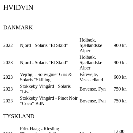
HVIDVIN
DANMARK
Holbæk,
2022
Njord - Solaris "Et Skud"
Sjællandske
900 kr.
Alper
Holbæk,
2023
Njord - Solaris "Et Skud"
Sjællandske
900 kr.
Alper
Vejrhøj - Souvignier Gris &
Fårevejle,
2023
600 kr.
Solaris "Skilling"
Vestsjælland
Stokkeby Vingård - Solaris
2023
Bovense, Fyn
750 kr.
"Liva"
Stokkeby Vingård - Pinot Noir
2023
Bovense, Fyn
750 kr.
"Coco" BdN
TYSKLAND
Fritz Haag - Riesling
1.600