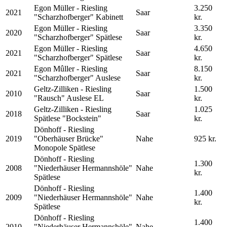
Egon Müller - Riesling
3.250
2021
Saar
"Scharzhofberger" Kabinett
kr.
Egon Müller - Riesling
3.350
2020
Saar
"Scharzhofberger" Spätlese
kr.
Egon Müller - Riesling
4.650
2021
Saar
"Scharzhofberger" Spätlese
kr.
Egon Mûller - Riesling
8.150
2021
Saar
"Scharzhofberger" Auslese
kr.
Geltz-Zilliken - Riesling
1.500
2010
Saar
"Rausch" Auslese EL
kr.
Geltz-Zilliken - Riesling
1.025
2018
Saar
Spätlese "Bockstein"
kr.
Dönhoff - Riesling
2019
"Oberhäuser Brücke"
Nahe
925 kr.
Monopole Spätlese
Dönhoff - Riesling
1.300
2008
"Niederhäuser Hermannshöle"
Nahe
kr.
Spätlese
Dönhoff - Riesling
1.400
2009
"Niederhäuser Hermannshöle"
Nahe
kr.
Spätlese
Dönhoff - Riesling
1.400
2010
"Niederhäuser Hermannshöle"
Nahe