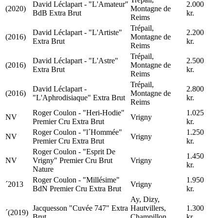
David Léclapart - "L'Amateur"
2.000
(2020)
Montagne de
BdB Extra Brut
kr.
Reims
Trépail,
David Léclapart - "L'Artiste"
2.200
(2016)
Montagne de
Extra Brut
kr.
Reims
Trépail,
David Léclapart - "L'Astre"
2.500
(2016)
Montagne de
Extra Brut
kr.
Reims
Trépail,
David Léclapart -
2.800
(2016)
Montagne de
"L'Aphrodisiaque" Extra Brut
kr.
Reims
Roger Coulon - "Heri-Hodie"
1.025
NV
Vrigny
Premier Cru Extra Brut
kr.
Roger Coulon - "l´Hommée"
1.250
NV
Vrigny
Premier Cru Extra Brut
kr.
Roger Coulon - "Esprit De
1.450
NV
Vrigny" Premier Cru Brut
Vrigny
kr.
Nature
Roger Coulon - "Millésime"
1.950
´2013
Vrigny
BdN Premier Cru Extra Brut
kr.
Ay, Dizy,
Jacquesson "Cuvée 747" Extra
Hautvillers,
1.300
´(2019)
Brut
Champillon
kr.